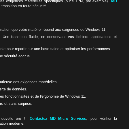
des exigences matérielles spécifiques (puce TPM, par exemple).
MD
ransition en toute sécurité.
mation que votre matériel répond aux exigences de Windows 11.
 Une transition fluide, en conservant vos fichiers, applications et
éale pour repartir sur une base saine et optimiser les performances.
e sécurité accrue.
nutieuse des exigences matérielles.
erte de données.
les fonctionnalités et de l'ergonomie de Windows 11.
irs et sans surprise.
e nouvelle ère !
Contactez MD Micro Services
, pour vérifier la
tation moderne.