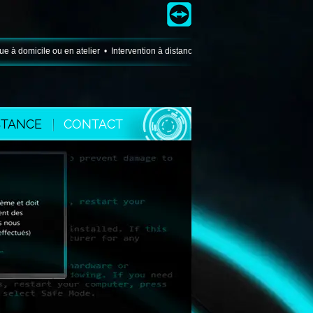
micile ou en atelier • Intervention à distance • Conseil • Matériel • Configurat
STANCE
CONTACT