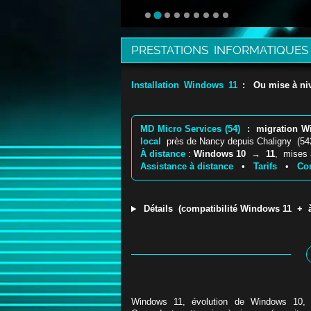
PRESTATIONS INFORMATIQUES
Installation Windows 11
: Ou mise à niv
MD Micro Services (54)
: migration W
local
près de Nancy depuis Chaligny (54
À distance
:
Windows 10 → 11
, mises 
Assistance à distance
•
Tarifs
•
Con
Détails (compatibilité Windows 11 + à d
Windows 11, évolution de Windows 10, o