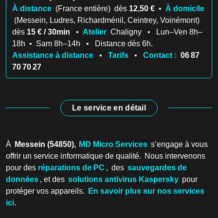
À distance
(France entière) dès
12,50 €
•
À domicile
(Messein, Ludres, Richardménil, Ceintrey, Voinémont)
dès
15 € / 30min
•
Atelier
Chaligny • Lun–Ven 8h–
18h • Sam 8h–14h • Distance dès 6h.
Assistance à distance
•
Tarifs
•
Contact :
06 87
70 70 27
Le service en détail
À
Messein (54850),
MD Micro Services
s’engage à vous
offrir un service informatique de qualité. Nous intervenons
pour des
réparations de PC
, des
sauvegardes de
données
, et des
solutions antivirus Kaspersky
pour
protéger vos appareils.
En savoir plus sur nos services
ici
.