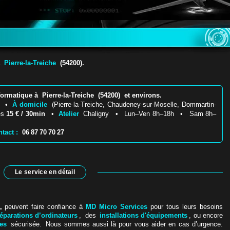
 à
Pierre-la-Treiche
(54200).
rmatique à Pierre-la-Treiche (54200) et environs.
€
•
À domicile
(Pierre-la-Treiche, Chaudeney-sur-Moselle, Dommartin-
dès
15 € / 30min
•
Atelier
Chaligny • Lun–Ven 8h–18h • Sam 8h–
tact :
06 87 70 70 27
Le service en détail
,
peuvent faire confiance à
MD Micro Services
pour tous leurs besoins
réparations d’ordinateurs
, des
installations d'équipements
, ou encore
es
sécurisée. Nous sommes aussi là pour vous aider en cas d’urgence.