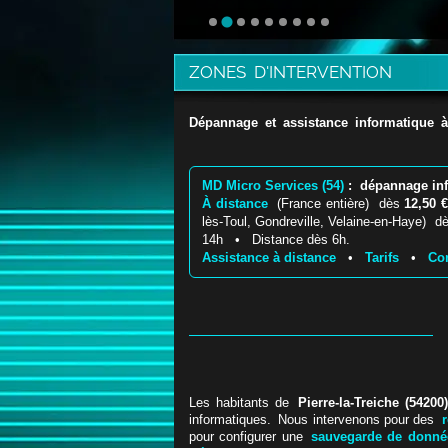
ZONES D'INTERVENTION
Dépannage et assistance informatique
MD Micro Services (54)
: dépannage info
À distance
(France entière) dès
12,50 
lès-Toul, Gondreville, Velaine-en-Haye) 
14h • Distance dès 6h.
Assistance à distance
•
Tarifs
•
Con
Les habitants de
Pierre-la-Treiche (54200)
informatiques. Nous intervenons pour des
pour configurer une
sauvegarde de donné