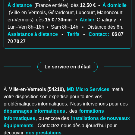
À distance
(France entière) dès
12,50 €
•
À domicile
(Ville-en-Vermois, Gérardcourt, Lupcourt, Manoncourt-
en-Vermois) dès
15 € / 30min
•
Atelier
Chaligny •
Lun–Ven 8h–18h • Sam 8h–14h • Distance dès 6h.
Assistance à distance
•
Tarifs
•
Contact :
06 87
70 70 27
Le service en détail
À
Ville-en-Vermois (54210),
MD Micro Services
met à
votre disposition son expertise pour toutes vos
problématiques informatiques. Nous intervenons pour des
dépannages informatiques
, des
formations
informatiques
, ou encore des
installations de nouveaux
équipements
. Contactez-nous dès aujourd’hui pour
découvrir
nos prestations
.